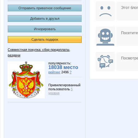
MilaVits@
Muhina
Этот блог
Отправить приватное сообщение
Добавить в друзья
Игнорировать
Tau
ViAn
Посетит
Сделать подарок
Совместная покупка: сбор предоплаты,
раздачи
nataly917
natbor
Посмотре
популярность:
18038 место
рейтинг
2496
?
Китайский Чай
Коряба
Привилегированный
пользователь
5
уровня
Стильный ребенок
СЛ@