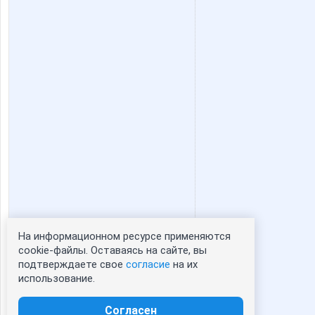
На информационном ресурсе применяются
Статистика портрета:
cookie-файлы. Оставаясь на сайте, вы
подтверждаете свое
согласие
на их
сейчас просматривают портрет - 0
использование.
зарегистрированные пользователи
посетившие портрет за 7 дней - 0
Согласен