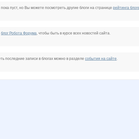
NADA77-77
NASIK
Nata_Alex
OleOka
OlgaSS
Rovich
 пока пуст, но Вы можете посмотреть другие блоги на странице
рейтинга блог
ZdravPunkt
anniiss
anusha21
basik95
confessa*
egorova-ov
е
блог Робота Форума
, чтобы быть в курсе всех новостей сайта.
oksambat
stauri
yla nn
стилистика
АлиЛео
Австралия
ть последние записи в блогах можно в разделе
события на сайте
.
Косатка
Косметолог_массажист
Лёле
ЛГ
МамусяЛапуся
Мил@н@
ДЕНЬК@Я
Весна29.04
Вишенка
ВсемДобра
Зла
Шахусь
Шляпница