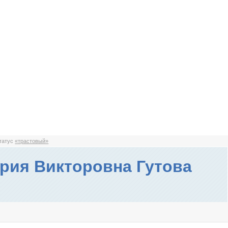
статус
«трастовый»
рия Викторовна Гутова