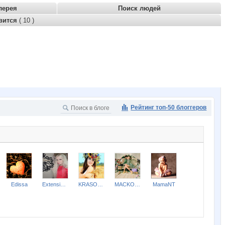
лерея
Поиск людей
вится
( 10 )
Рейтинг топ-50 блоггеров
Edissa
ExtensionClub
KRASOTKA_N
MACKOTT
MamaNT