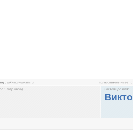
ing
:
wikking.www.nn.ru
пользователь имеет 
е 1 года назад
настоящее имя:
Викто