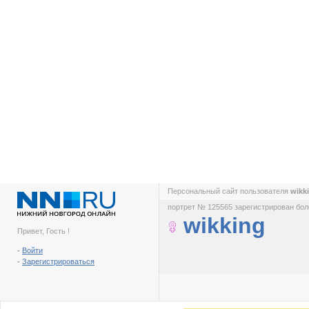
Персональный сайт пользователя
wikk
портрет № 125565 зарегистрирован боле
wikking
Привет, Гость !
-
Войти
-
Зарегистрироваться