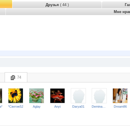
Друзья
( 44 )
Га
Мне нра
74
a*
*Светик52
Aglay
Anyt
Darya01
Demina_nn
Dream86