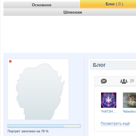
Блог
( 0 )
Основное
Шпионаж
Блог
28
*HATSHEPSUT*
*lebedev
Посмотреть ещё
Портрет заполнен на 78 %